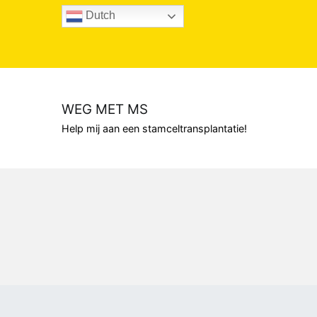
Naar
Dutch
de
inhoud
springen
WEG MET MS
Help mij aan een stamceltransplantatie!