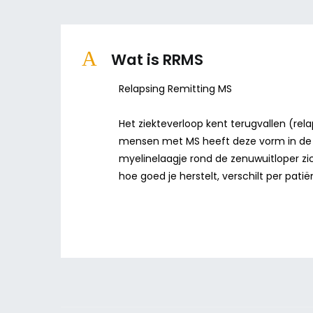
A
Wat is RRMS
Relapsing Remitting MS
Het ziekteverloop kent terugvallen (re
mensen met MS heeft deze vorm in de be
myelinelaagje rond de zenuwuitloper zich
hoe goed je herstelt, verschilt per patië