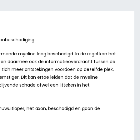
xonbeschadiging
rmende myeline laag beschadigd. In de regel kan het
n en daarmee ook de informatieoverdracht tussen de
 zich meer ontstekingen voordoen op dezelfde plek,
nstiger. Dit kan ertoe leiden dat de myeline
n blijvende schade ofwel een litteken in het
enuwuitloper, het axon, beschadigd en gaan de