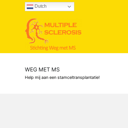
Naar
Dutch
de
inhoud
springen
WEG MET MS
Help mij aan een stamceltransplantatie!