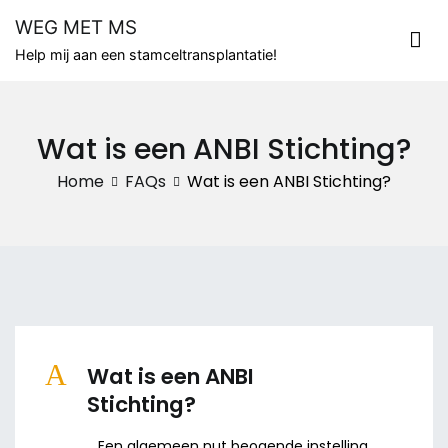
Naar
WEG MET MS
de
Help mij aan een stamceltransplantatie!
inhoud
springen
Wat is een ANBI Stichting?
Home
FAQs
Wat is een ANBI Stichting?
A
Wat is een ANBI
Stichting?
Een algemeen nut beogende instelling