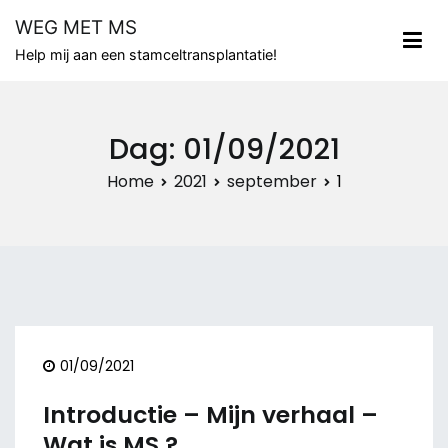
Naar
WEG MET MS
de
Help mij aan een stamceltransplantatie!
inhoud
springen
Dag:
01/09/2021
Home
2021
september
1
01/09/2021
Introductie – Mijn verhaal –
Wat is MS ?